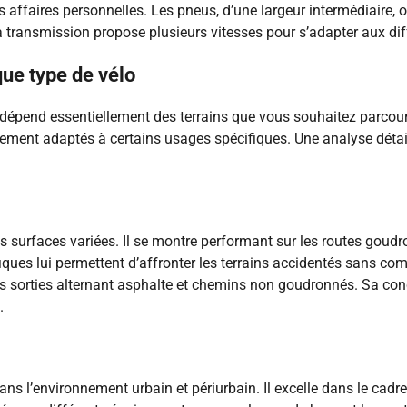
es affaires personnelles. Les pneus, d’une largeur intermédiaire, 
ransmission propose plusieurs vitesses pour s’adapter aux différ
e type de vélo
e dépend essentiellement des terrains que vous souhaitez parcour
ièrement adaptés à certains usages spécifiques. Une analyse déta
les surfaces variées. Il se montre performant sur les routes goudr
fiques lui permettent d’affronter les terrains accidentés sans co
es sorties alternant asphalte et chemins non goudronnés. Sa conc
.
dans l’environnement urbain et périurbain. Il excelle dans le cad