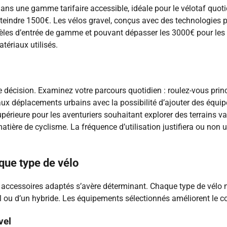
ans une gamme tarifaire accessible, idéale pour le vélotaf quot
eindre 1500€. Les vélos gravel, conçus avec des technologies pl
èles d’entrée de gamme et pouvant dépasser les 3000€ pour les 
tériaux utilisés.
e décision. Examinez votre parcours quotidien : roulez-vous princ
aux déplacements urbains avec la possibilité d’ajouter des éq
périeure pour les aventuriers souhaitant explorer des terrains v
matière de cyclisme. La fréquence d’utilisation justifiera ou no
que type de vélo
s accessoires adaptés s’avère déterminant. Chaque type de vélo
vel ou d’un hybride. Les équipements sélectionnés améliorent le co
vel